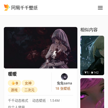
暖暖
精选
暖暖
相似内容
￥1
142
辰东壁
暖暖
0
女神
兔兔sama
18 张壁纸
游戏
二次元
千千动态格式
动态壁纸
1.54M
仅个人使用