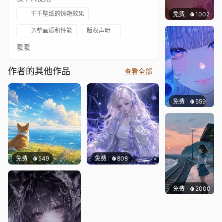
千千壁纸的惊艳效果
免费
1002
辰东
调整画质和性能
版权声明
暖暖
作者的其他作品
查看全部
免费
559
辰东壁
免费
549
免费
808
免费
2000
辰东