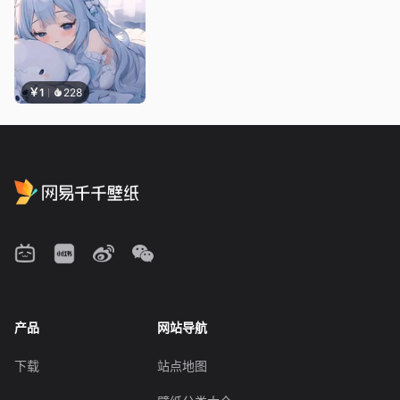
￥1
228
产品
网站导航
下载
站点地图