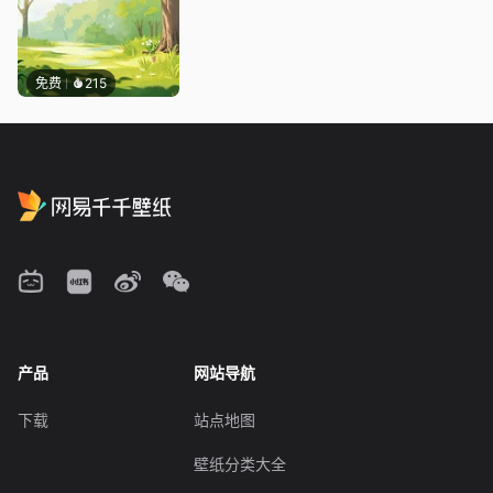
免费
215
产品
网站导航
下载
站点地图
壁纸分类大全