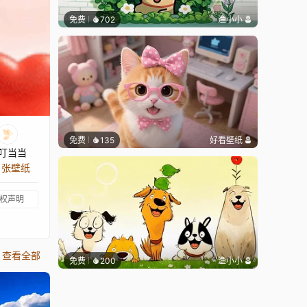
免费
702
渔小小
免费
135
好看壁纸
叮当当
9 张壁纸
权声明
查看全部
免费
200
渔小小