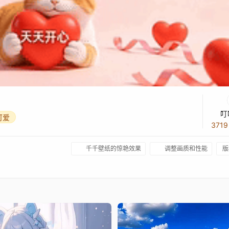
叮
可爱
371
千千壁纸的惊艳效果
调整画质和性能
版