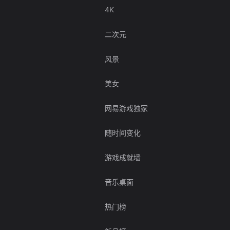
4K
二次元
风景
美女
网易游戏独家
随时间变化
游戏成就墙
音乐桌面
热门榜