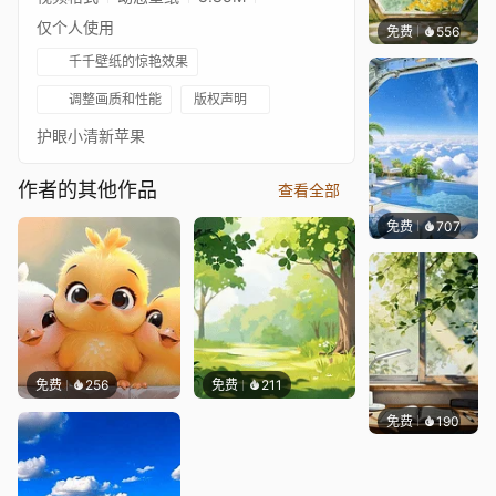
仅个人使用
免费
556
渔小小
千千壁纸的惊艳效果
调整画质和性能
版权声明
护眼小清新苹果
作者的其他作品
查看全部
免费
707
豆子酱e
免费
256
免费
211
免费
190
渔小小