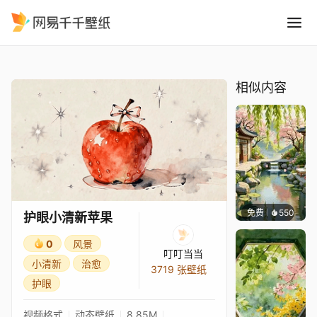
护眼小清新苹果
精选
护眼小清新苹果
相似内容
免费
550
渔小小
护眼小清新苹果
0
风景
叮叮当当
小清新
治愈
3719 张壁纸
护眼
视频格式
动态壁纸
8.85M