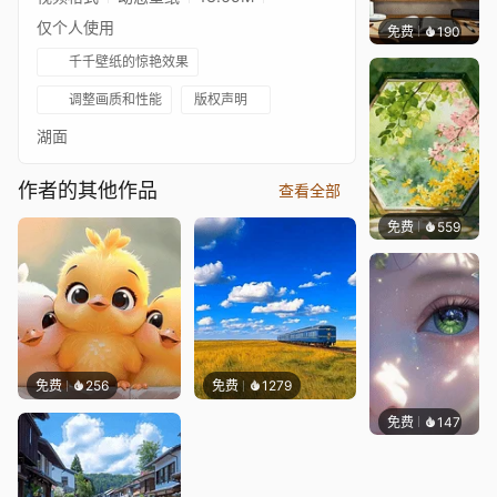
仅个人使用
免费
190
渔小小
千千壁纸的惊艳效果
调整画质和性能
版权声明
湖面
作者的其他作品
查看全部
免费
559
渔小小
免费
256
免费
1279
免费
147
星梦