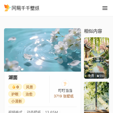
湖面
精选
湖面
相似内容
免费
550
渔小小
湖面
0
风景
叮叮当当
护眼
治愈
3719 张壁纸
小清新
视频格式
动态壁纸
13.65M