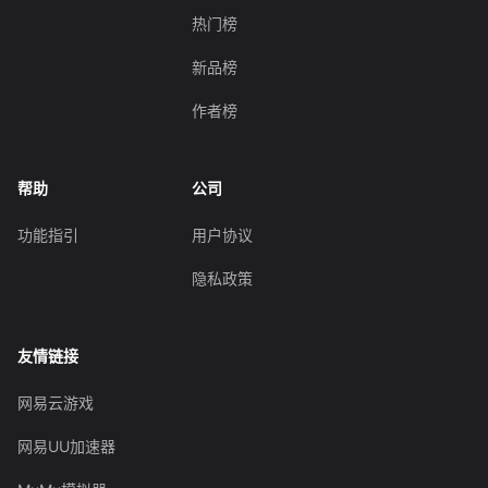
热门榜
新品榜
作者榜
帮助
公司
功能指引
用户协议
隐私政策
友情链接
网易云游戏
网易UU加速器