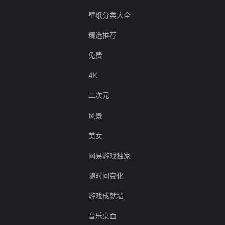
壁纸分类大全
精选推荐
免费
4K
二次元
风景
美女
网易游戏独家
随时间变化
游戏成就墙
音乐桌面