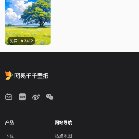
免费
3412
产品
网站导航
下载
站点地图