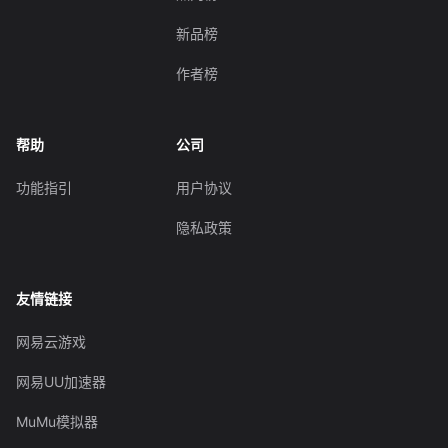
新品榜
作者榜
帮助
公司
功能指引
用户协议
隐私政策
友情链接
网易云游戏
网易UU加速器
MuMu模拟器