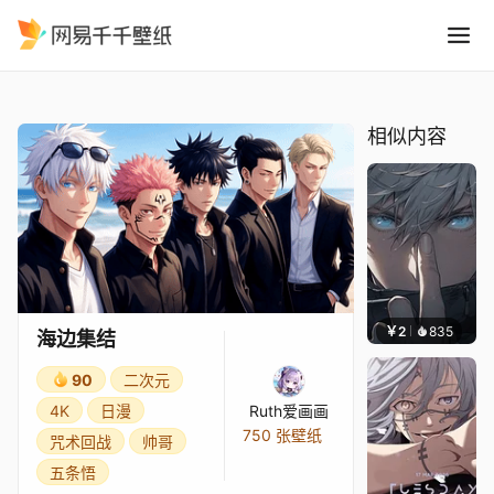
海边集结
精选
海边集结
相似内容
￥2
835
好看
海边集结
90
二次元
4K
日漫
Ruth爱画画
750 张壁纸
咒术回战
帅哥
五条悟