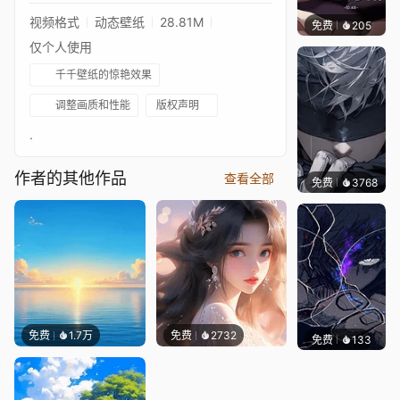
视频格式
动态壁纸
28.81M
免费
205
｡✧Ma
仅个人使用
千千壁纸的惊艳效果
调整画质和性能
版权声明
.
作者的其他作品
查看全部
免费
3768
好看
免费
1.7万
免费
2732
免费
133
Zaine 