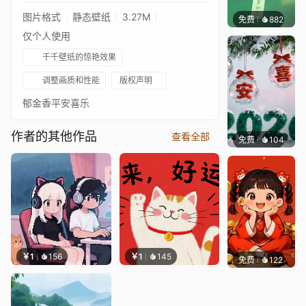
图片格式
静态壁纸
3.27M
免费
882
好看壁
仅个人使用
千千壁纸的惊艳效果
调整画质和性能
版权声明
郁金香平安喜乐
作者的其他作品
查看全部
免费
104
好看壁
￥1
156
￥1
145
免费
122
渔小小