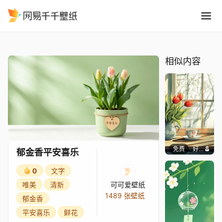
郁金香平安喜乐
精选
郁金香平安喜乐
相似内容
免费
好看壁纸
郁金香平安喜乐
0
文字
唯美
清新
可可爱壁纸
1489 张壁纸
郁金香
平安喜乐
鲜花