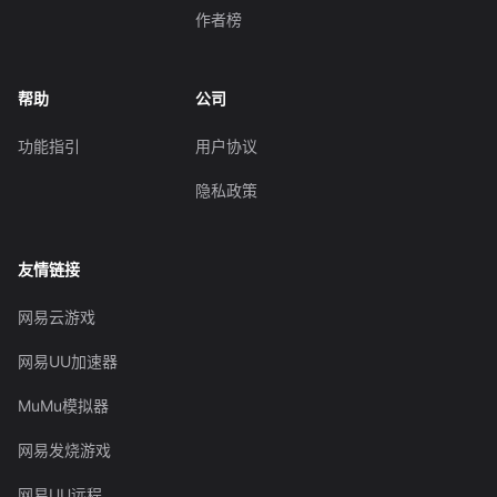
作者榜
帮助
公司
功能指引
用户协议
隐私政策
友情链接
网易云游戏
网易UU加速器
MuMu模拟器
网易发烧游戏
网易UU远程