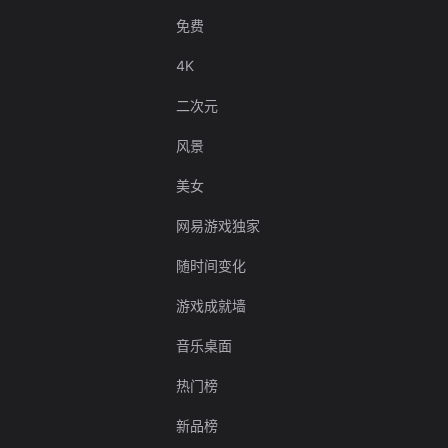
免费
4K
二次元
风景
美女
网易游戏独家
随时间变化
游戏成就墙
音乐桌面
热门榜
新品榜