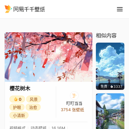
樱花树木
精选
樱花树木
相似内容
免费
3337
星梦
樱花树木
0
风景
叮叮当当
护眼
治愈
3754 张壁纸
小清新
视频格式
动态壁纸
16.16M