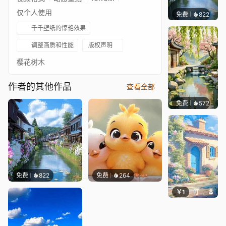
仅个人使用
免费
822
叮叮当
千千壁纸的惊艳效果
调整画质和性能
版权声明
樱花树木
作者的其他作品
查看全部
免费
572
渔小小
免费
822
免费
264
￥1
叮叮当当