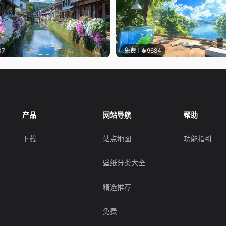
07
免费
9684
产品
网站导航
帮助
下载
站点地图
功能指引
壁纸分类大全
精选推荐
免费