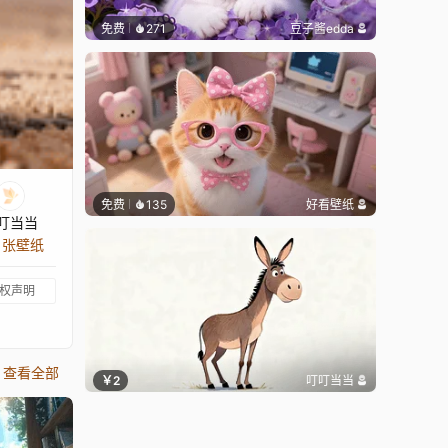
免费
271
豆子酱edda
免费
135
好看壁纸
叮当当
0 张壁纸
权声明
查看全部
￥2
叮叮当当