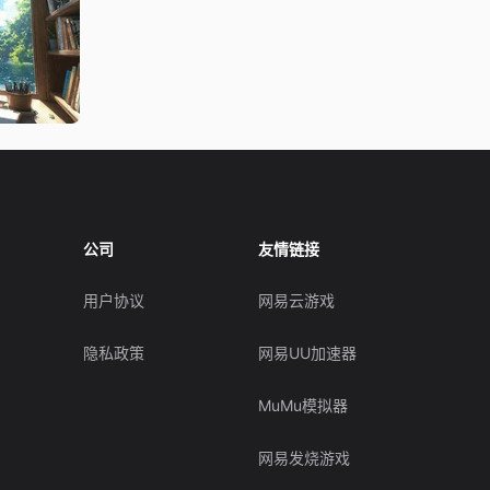
公司
友情链接
用户协议
网易云游戏
隐私政策
网易UU加速器
MuMu模拟器
网易发烧游戏