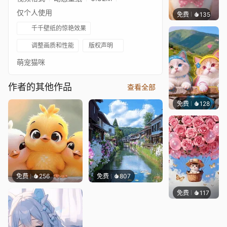
仅个人使用
免费
135
好看壁
千千壁纸的惊艳效果
调整画质和性能
版权声明
萌宠猫咪
作者的其他作品
查看全部
免费
128
豆子酱e
免费
256
免费
807
免费
117
渔小小