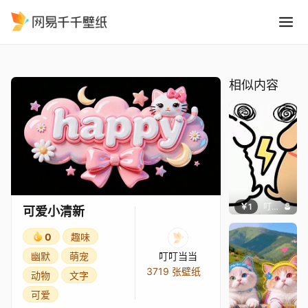
可爱小清新
精选
可爱小清新
相似内容
￥1
叮叮当当
可爱小清新
0
趣味
幽默
萌宠
叮叮当当
3719 张壁纸
动物
文字
可爱