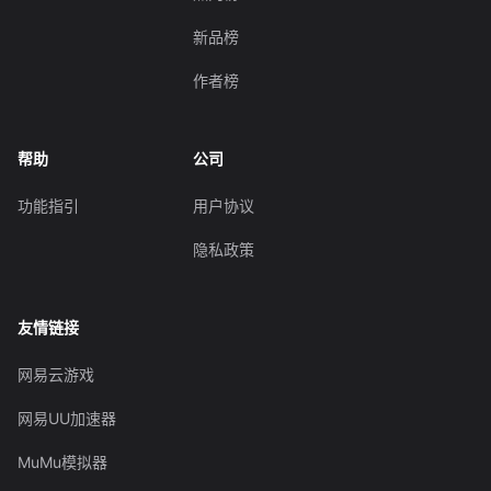
新品榜
作者榜
帮助
公司
功能指引
用户协议
隐私政策
友情链接
网易云游戏
网易UU加速器
MuMu模拟器