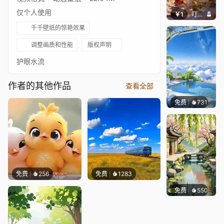
仅个人使用
￥1
叮叮当当
千千壁纸的惊艳效果
调整画质和性能
版权声明
护眼水流
作者的其他作品
查看全部
免费
731
豆子酱e
免费
256
免费
1283
免费
550
渔小小