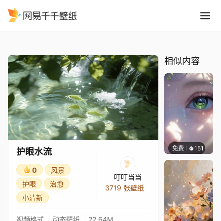
护眼水流
精选
护眼水流
相似内容
免费
151
星梦
护眼水流
0
风景
叮叮当当
护眼
治愈
3719 张壁纸
小清新
视频格式
动态壁纸
22.64M