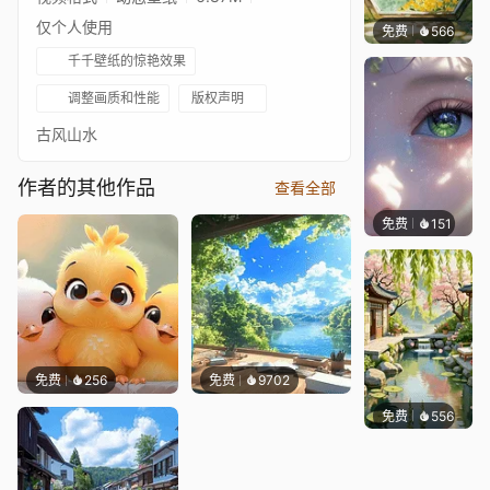
仅个人使用
免费
566
渔小小
千千壁纸的惊艳效果
调整画质和性能
版权声明
古风山水
作者的其他作品
查看全部
免费
151
星梦
免费
256
免费
9702
免费
556
渔小小