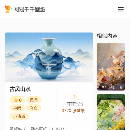
古风山水
精选
古风山水
相似内容
￥1
叮叮当当
古风山水
0
风景
叮叮当当
护眼
治愈
3720 张壁纸
小清新
视频格式
动态壁纸
6.87M