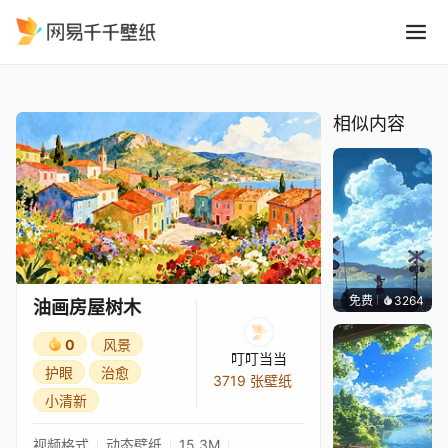
油画房屋树木
精选
油画房屋树木
相似内容
免费
3264
星梦
油画房屋树木
0
风景
叮叮当当
护眼
治愈
3719 张壁纸
小清新
视频格式
动态壁纸
15.3M