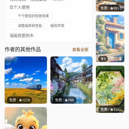
仅个人使用
免费
9517
叮叮当
千千壁纸的惊艳效果
调整画质和性能
版权声明
油画房屋树木
作者的其他作品
查看全部
￥1
叮叮当当
免费
1279
免费
796
免费
556
渔小小