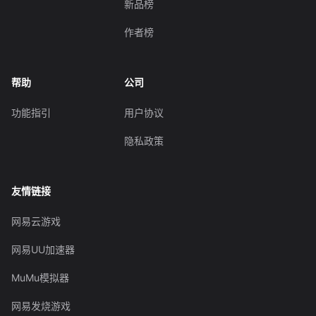
新品榜
作者榜
帮助
公司
功能指引
用户协议
隐私政策
友情链接
网易云游戏
网易UU加速器
MuMu模拟器
网易发烧游戏