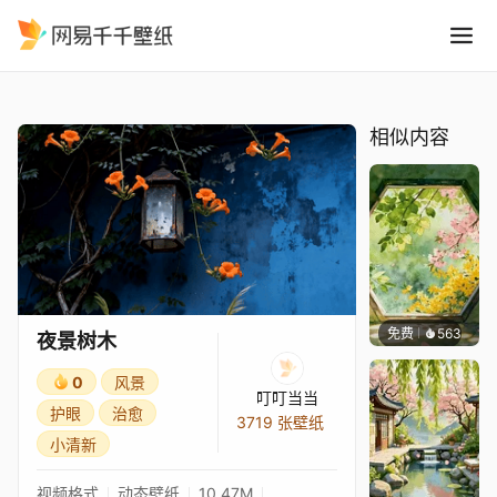
夜景树木
精选
夜景树木
相似内容
免费
563
渔小小
夜景树木
0
风景
叮叮当当
护眼
治愈
3719 张壁纸
小清新
视频格式
动态壁纸
10.47M