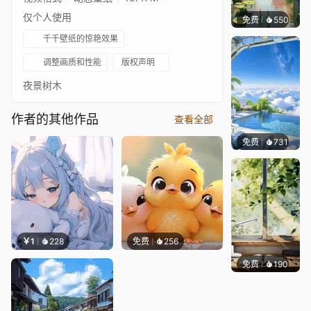
仅个人使用
免费
550
渔小小
千千壁纸的惊艳效果
调整画质和性能
版权声明
夜景树木
作者的其他作品
查看全部
免费
731
豆子酱e
￥1
228
免费
256
免费
190
渔小小