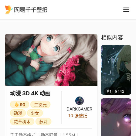
动漫 3D 4K 动画
精选
动漫 3D 4K 动画
相似内容
￥1
142
辰东壁
动漫 3D 4K 动画
90
二次元
DARKGAMER
动漫
少女
10 张壁纸
花草树木
萝莉
千千动态格式
动态壁纸
1.55M