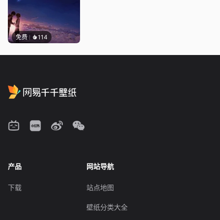
免费
114
产品
网站导航
下载
站点地图
壁纸分类大全