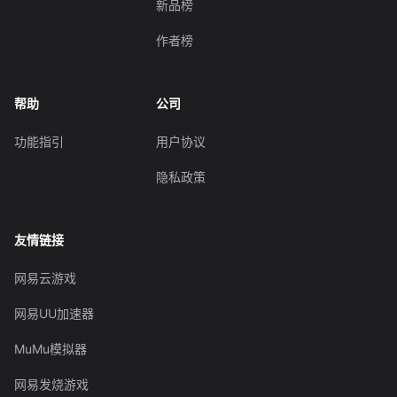
新品榜
作者榜
帮助
公司
功能指引
用户协议
隐私政策
友情链接
网易云游戏
网易UU加速器
MuMu模拟器
网易发烧游戏