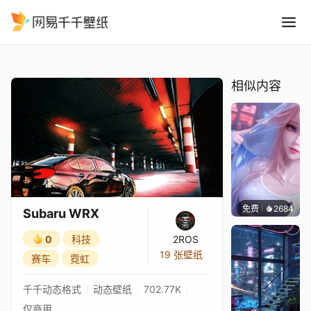
Subaru WRX
精选
Subaru WRX
相似内容
免费
2684
豆子酱
Subaru WRX
0
科技
2ROS
19 张壁纸
赛车
霓虹
千千动态格式
动态壁纸
702.77K
仅商用