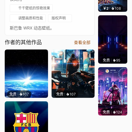
千千壁纸的惊艳效果
￥2
108
小皮
调整画质和性能
版权声明
斯巴鲁 WRX 动态壁纸。
作者的其他作品
查看全部
免费
95
VINAY
免费
107
免费
107
免费
124
鲨鲨啊