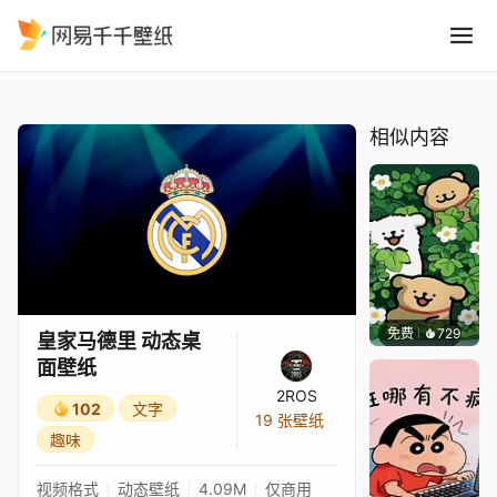
皇家马德里 动态桌面壁纸
精选
皇家马德里 动态桌面壁纸
相似内容
免费
729
渔小小
皇家马德里 动态桌
面壁纸
2ROS
102
文字
19 张壁纸
趣味
视频格式
动态壁纸
4.09M
仅商用