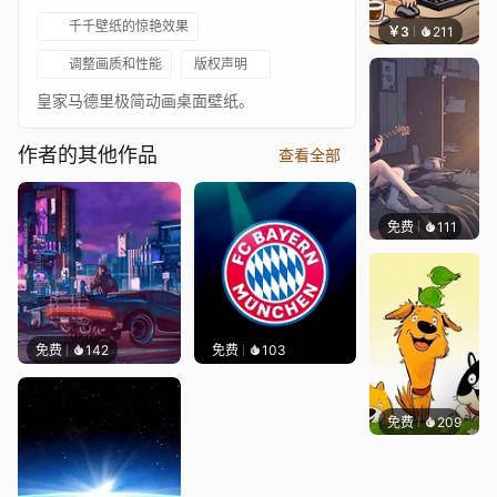
千千壁纸的惊艳效果
￥3
211
渔小小
调整画质和性能
版权声明
皇家马德里极简动画桌面壁纸。
作者的其他作品
查看全部
免费
111
Melon
免费
142
免费
103
免费
209
渔小小