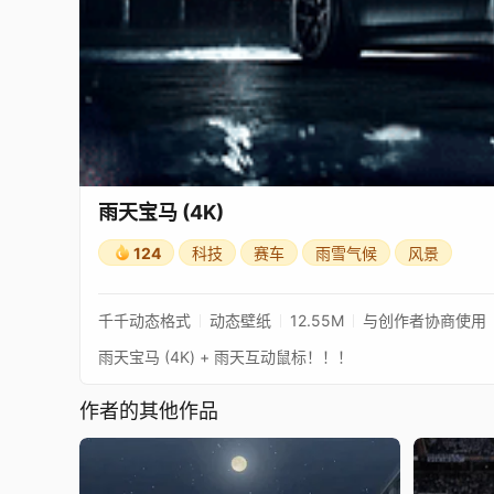
雨天宝马 (4K)
124
科技
赛车
雨雪气候
风景
千千动态格式
动态壁纸
12.55M
与创作者协商使用
雨天宝马 (4K) + 雨天互动鼠标！！！
作者的其他作品