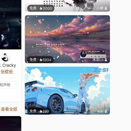
免费
3000
小佛
免费
5934
冰茶Ln
. Cracky
3 张壁纸
权声明
查看全部
免费
299
Ado