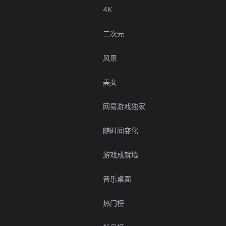
4K
二次元
风景
美女
网易游戏独家
随时间变化
游戏成就墙
音乐桌面
热门榜