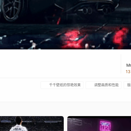
Mr
1
千千壁纸的惊艳效果
调整画质和性能
版