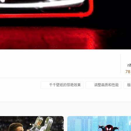
r
7
千千壁纸的惊艳效果
调整画质和性能
版