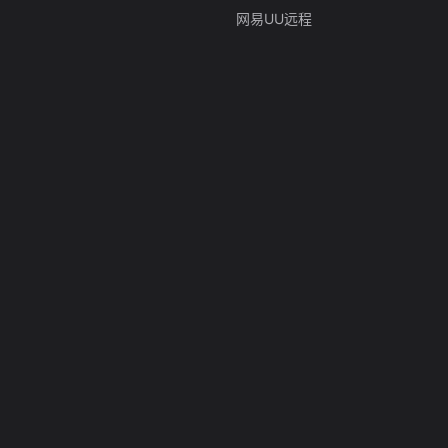
网易UU远程