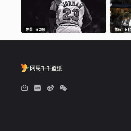
免费
266
免费
1