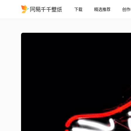
下载
精选推荐
创作
Nike Jordan 4K
精选
Nike Jordan [4K]