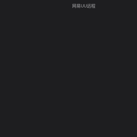
网易UU远程