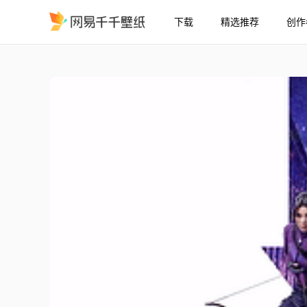
下载
精选推荐
创作
鹰眼 - 剧集4K
精选
鹰眼 - （剧集）[4K]