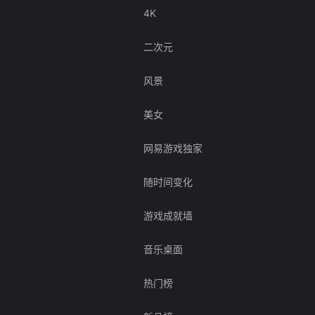
4K
二次元
风景
美女
网易游戏独家
随时间变化
游戏成就墙
音乐桌面
热门榜