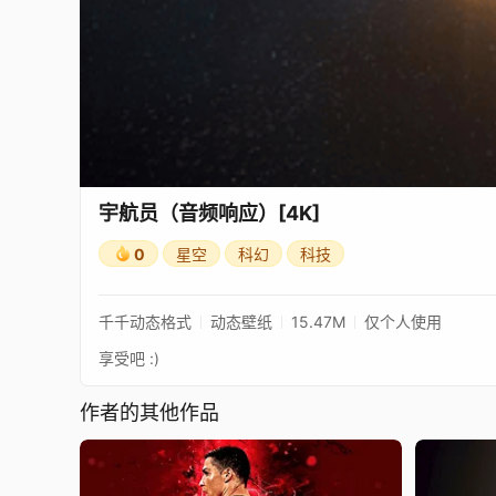
宇航员（音频响应）[4K]
0
星空
科幻
科技
千千动态格式
动态壁纸
15.47M
仅个人使用
享受吧 :)
作者的其他作品