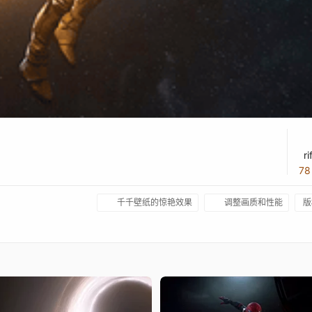
r
7
千千壁纸的惊艳效果
调整画质和性能
版