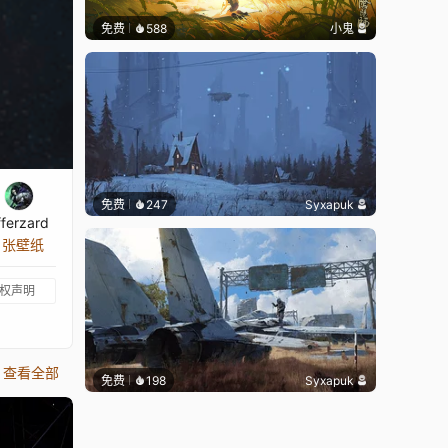
免费
588
小鬼
免费
247
Syxapuk
ifferzard
8 张壁纸
权声明
查看全部
免费
198
Syxapuk