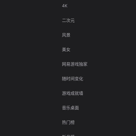
4K
二次元
风景
美女
网易游戏独家
随时间变化
游戏成就墙
音乐桌面
热门榜