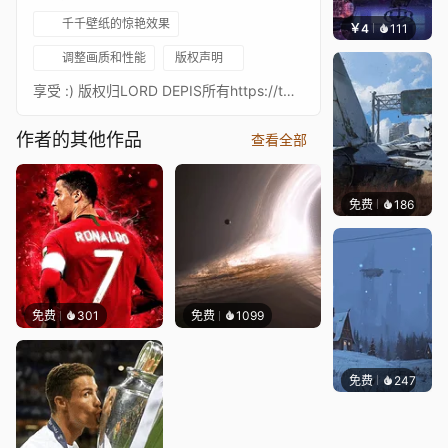
千千壁纸的惊艳效果
￥4
111
楚梦缘
调整画质和性能
版权声明
享受 :) 版权归LORD DEPIS所有https://twitter.com/LordDepis?ref_src=twsrc%5Egoogle%7Ctwcamp%5Eserp%7Ctwgr%5Eauthor
作者的其他作品
查看全部
免费
186
Syxap
免费
301
免费
1099
免费
247
Syxap