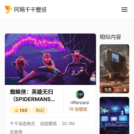
蜘蛛侠：英雄无归SPIDERMA
精选
蜘蛛侠：英雄无归（SPIDERMANS）[4K]
相似内容
免费
butcho
蜘蛛侠：英雄无归
（SPIDERMANS）
rifferzard
[4K]
78 张壁纸
100
科幻
千千动态格式
动态壁纸
20.3M
仅商用