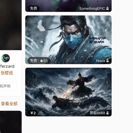
免费
SomethingEPIC
免费
93
Niara
ifferzard
8 张壁纸
权声明
查看全部
￥2
景毅6688