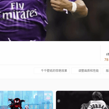
r
7
千千壁纸的惊艳效果
调整画质和性能
版