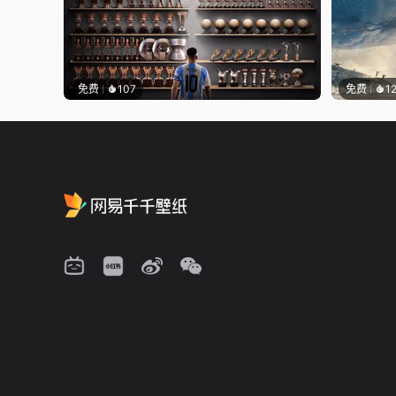
免费
107
免费
1