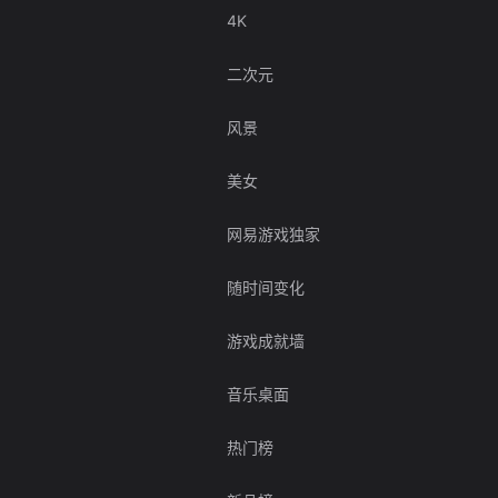
4K
二次元
风景
美女
网易游戏独家
随时间变化
游戏成就墙
音乐桌面
热门榜