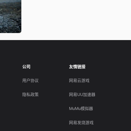
公司
友情链接
用户协议
网易云游戏
隐私政策
网易UU加速器
MuMu模拟器
网易发烧游戏