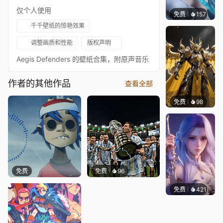
仅个人使用
免费
157
好看壁
千千壁纸的惊艳效果
调整画质和性能
版权声明
Aegis Defenders 的壁纸合集，附原声音乐
作者的其他作品
查看全部
免费
98
渔小小
免费
免费
96
免费
421
好看壁