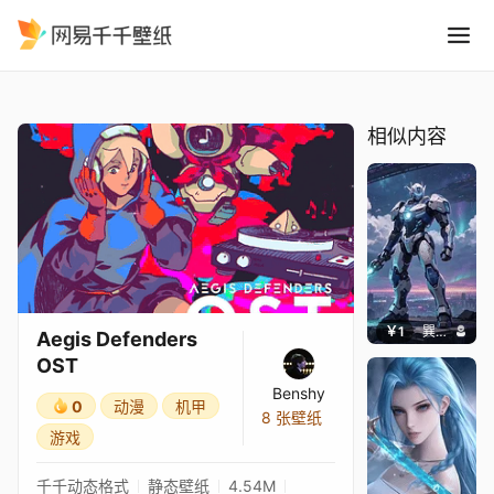
Aegis Defenders OST
精选
Aegis Defenders OST
相似内容
￥1
巽九Nine
Aegis Defenders
OST
Benshy
0
动漫
机甲
8 张壁纸
游戏
千千动态格式
静态壁纸
4.54M