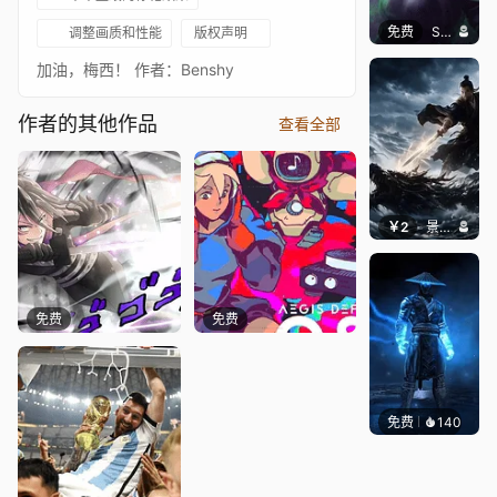
免费
SomethingEPIC
调整画质和性能
版权声明
加油，梅西！ 作者：Benshy
作者的其他作品
查看全部
￥2
景毅6688
免费
免费
免费
140
ender