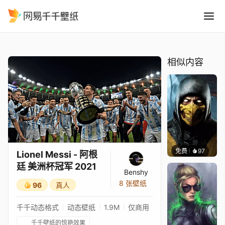
Lionel Messi - 阿根廷 美洲
精选
Lionel Messi - 阿根廷 美洲杯冠军 2021
相似内容
免费
97
ender
Lionel Messi - 阿根
廷 美洲杯冠军 2021
Benshy
8 张壁纸
96
真人
千千动态格式
动态壁纸
1.9M
仅商用
千千壁纸的惊艳效果