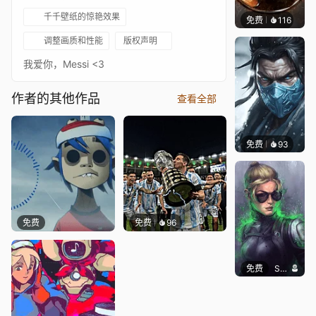
千千壁纸的惊艳效果
免费
116
ender
调整画质和性能
版权声明
我爱你，Messi <3
作者的其他作品
查看全部
免费
93
Niara
免费
免费
96
免费
SomethingEPIC