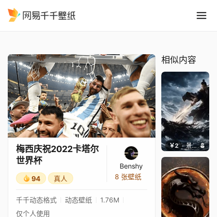
梅西庆祝2022卡塔尔世界杯
精选
梅西庆祝2022卡塔尔世界杯
相似内容
￥2
景毅6688
梅西庆祝2022卡塔尔
世界杯
Benshy
8 张壁纸
94
真人
千千动态格式
动态壁纸
1.76M
仅个人使用