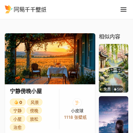
宁静傍晚小屋
精选
宁静傍晚小屋
相似内容
免费
566
渔小小
宁静傍晚小屋
0
风景
宁静
傍晚
小皮球
1118 张壁纸
小屋
放松
治愈