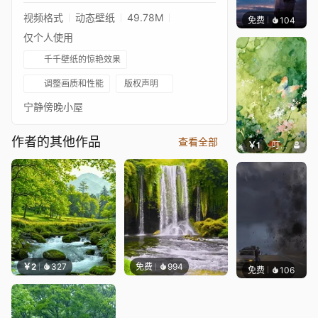
视频格式
动态壁纸
49.78M
免费
104
S37
仅个人使用
千千壁纸的惊艳效果
调整画质和性能
版权声明
宁静傍晚小屋
作者的其他作品
查看全部
￥1
叮叮当当
￥2
327
免费
994
免费
106
Max