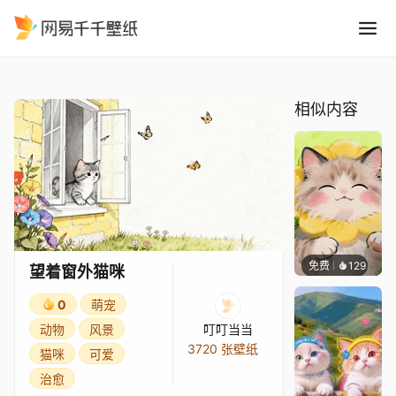
望着窗外猫咪
精选
望着窗外猫咪
相似内容
免费
129
渔小小
望着窗外猫咪
0
萌宠
动物
风景
叮叮当当
3720 张壁纸
猫咪
可爱
治愈