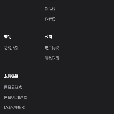
新品榜
作者榜
帮助
公司
功能指引
用户协议
隐私政策
友情链接
网易云游戏
网易UU加速器
MuMu模拟器