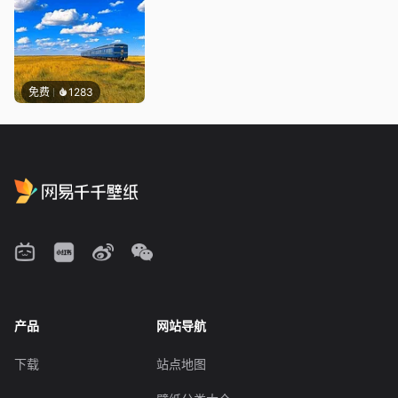
免费
1283
产品
网站导航
下载
站点地图