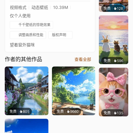
视频格式
动态壁纸
10.39M
免费
128
豆子酱e
仅个人使用
千千壁纸的惊艳效果
调整画质和性能
版权声明
望着窗外猫咪
作者的其他作品
查看全部
免费
596
渔小小
免费
805
免费
9660
免费
135
好看壁