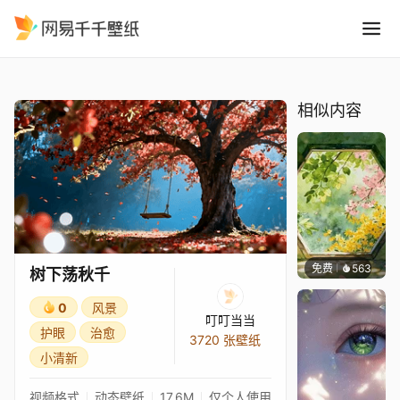
树下荡秋千
精选
树下荡秋千
相似内容
免费
563
渔小小
树下荡秋千
0
风景
叮叮当当
护眼
治愈
3720 张壁纸
小清新
视频格式
动态壁纸
17.6M
仅个人使用