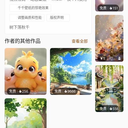
千千壁纸的惊艳效果
免费
151
星梦
调整画质和性能
版权声明
树下荡秋千
作者的其他作品
查看全部
￥1
叮叮当当
免费
256
免费
9666
免费
556
渔小小