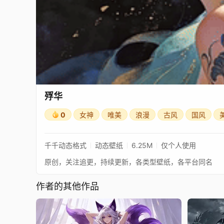
殍华
0
女神
唯美
浪漫
古风
国风
千千动态格式
动态壁纸
6.25M
仅个人使用
原创，关注追更，持续更新，各类型壁纸，各平台同名
作者的其他作品