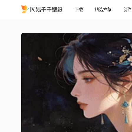
下载
精选推荐
创作
殍华
精选
殍华