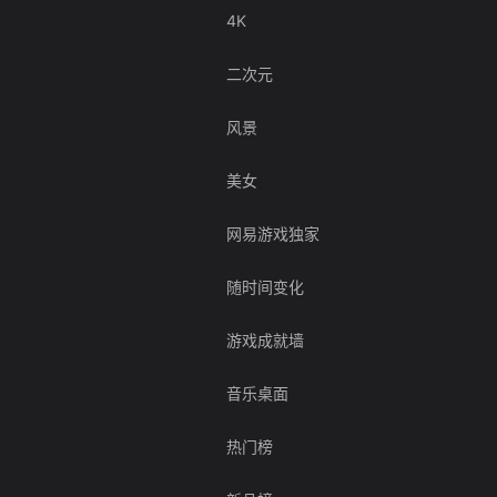
4K
二次元
风景
美女
网易游戏独家
随时间变化
游戏成就墙
音乐桌面
热门榜