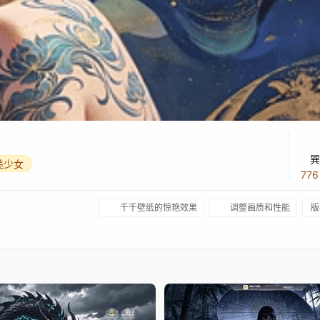
巽
美少女
77
千千壁纸的惊艳效果
调整画质和性能
版