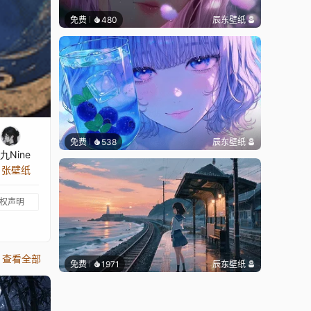
免费
480
辰东壁纸
免费
538
辰东壁纸
九Nine
6 张壁纸
权声明
查看全部
免费
1971
辰东壁纸