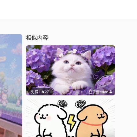
相似内容
免费
271
豆子酱edda