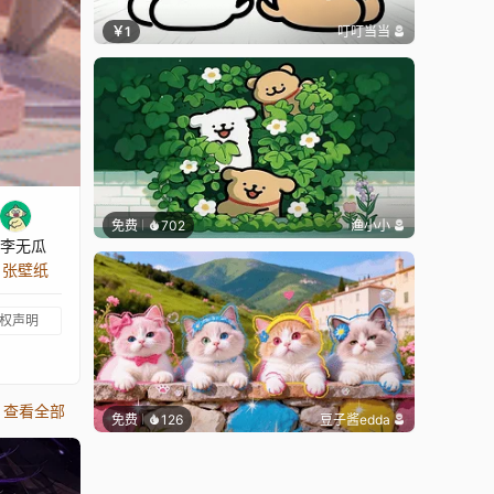
￥1
叮叮当当
免费
702
渔小小
李无瓜
2 张壁纸
权声明
查看全部
免费
126
豆子酱edda