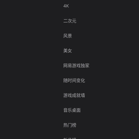
4K
二次元
风景
美女
网易游戏独家
随时间变化
游戏成就墙
音乐桌面
热门榜