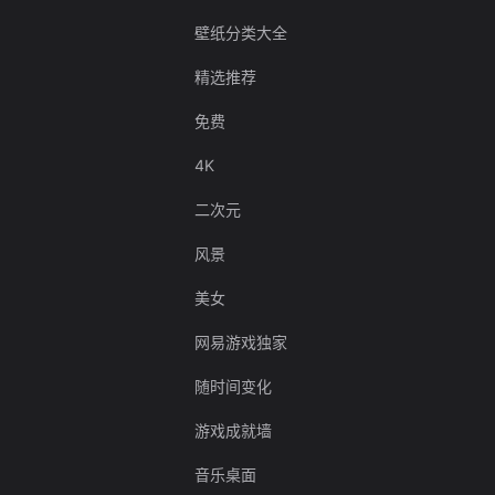
壁纸分类大全
精选推荐
免费
4K
二次元
风景
美女
网易游戏独家
随时间变化
游戏成就墙
音乐桌面