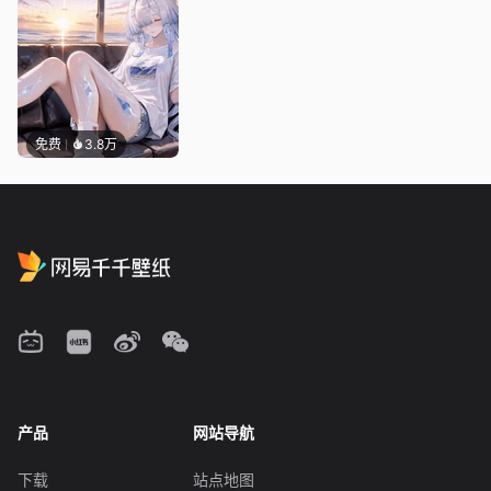
免费
3.8万
产品
网站导航
下载
站点地图