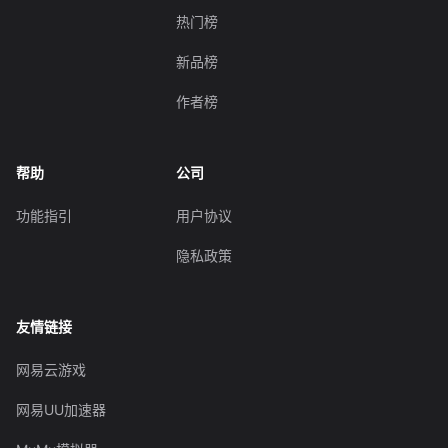
热门榜
新品榜
作者榜
帮助
公司
功能指引
用户协议
隐私政策
友情链接
网易云游戏
网易UU加速器