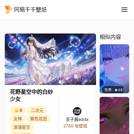
花野星空中的白纱少女
精选
花野星空中的白纱少女
相似内容
免费
487
辰东壁
花野星空中的白纱
少女
0
二次元
女神
紫色花田
豆子酱edda
2780 张壁纸
浪漫星空