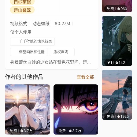
白纱裙摆
免费
960
辰东壁
远山叠翠
视频格式
动态壁纸
80.27M
仅个人使用
千千壁纸的惊艳效果
调整画质和性能
版权声明
身着蕾丝白纱的少女站在紫色花野间，远处雪山层叠，夜空星光流转，裙摆随风轻扬，氛围浪漫治愈。
￥1
142
辰东壁
作者的其他作品
查看全部
免费
1925
辰东壁
免费
3.7万
免费
3.7万