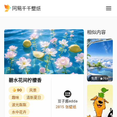
碧水花间柠檬香
精选
碧水花间柠檬香
相似内容
免费
764
豆子酱e
碧水花间柠檬香
90
风景
趣味
清新夏日
豆子酱edda
波光粼粼
2815 张壁纸
水中花卉