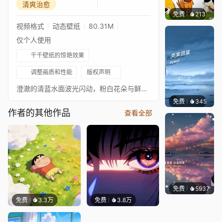
清爽治愈
免费
213
渔小小
视频格式
动态壁纸
80.31M
仅个人使用
千千壁纸的惊艳效果
调整画质和性能
版权声明
澄澈的清蓝水面波光闪动，粉白花朵与鲜黄柠檬浮在水上，阳光洒落出星星点点的闪光，氛围清爽宜人。
免费
345
冰茶Ln
作者的其他作品
查看全部
免费
5937
冰茶L
免费
3.3万
免费
3.8万