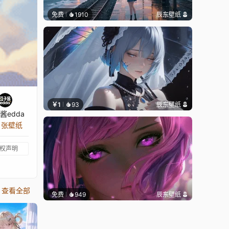
免费
1910
辰东壁纸
￥1
93
辰东壁纸
酱edda
2 张壁纸
权声明
查看全部
免费
949
辰东壁纸