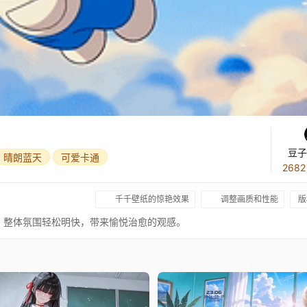
豆子
晴朗蓝天
可爱卡通
268
千千壁纸的惊艳效果
调整画质和性能
版
，整体氛围轻松明快，带来愉悦治愈的观感。