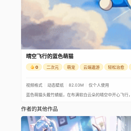
晴空飞行的蓝色萌猫
0
二次元
萌宠
云端遨游
轻松治愈
视频格式
动态壁纸
82.03M
仅个人使用
蓝色萌猫头戴竹蜻蜓，在布满软白云朵的晴空中开心飞行
作者的其他作品