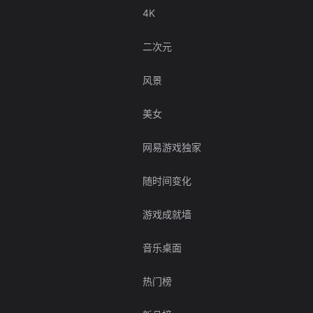
4K
二次元
风景
美女
网易游戏独家
随时间变化
游戏成就墙
音乐桌面
热门榜