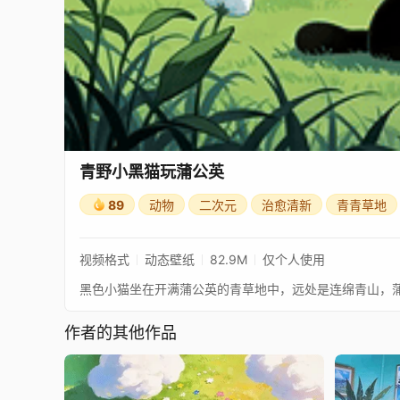
青野小黑猫玩蒲公英
89
动物
二次元
治愈清新
青青草地
视频格式
动态壁纸
82.9M
仅个人使用
黑色小猫坐在开满蒲公英的青草地中，远处是连绵青山，
作者的其他作品