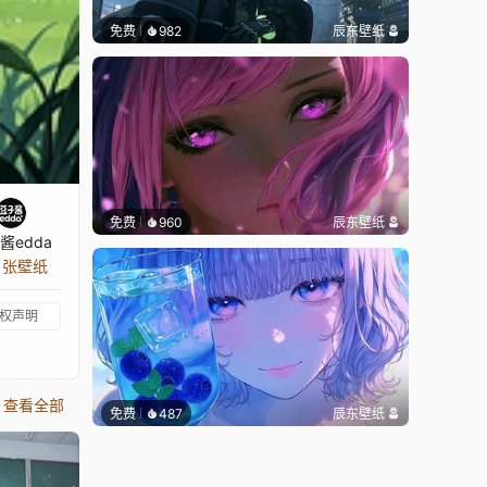
免费
982
辰东壁纸
免费
960
辰东壁纸
酱edda
9 张壁纸
权声明
查看全部
免费
487
辰东壁纸