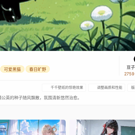
豆子
可爱黑猫
春日旷野
275
千千壁纸的惊艳效果
调整画质和性能
版
蒲公英的种子随风飘散，氛围清新悠然治愈。