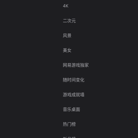
4K
二次元
风景
美女
网易游戏独家
随时间变化
游戏成就墙
音乐桌面
热门榜