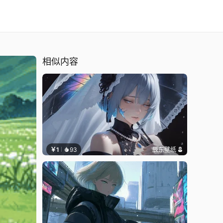
相似内容
￥1
93
辰东壁纸