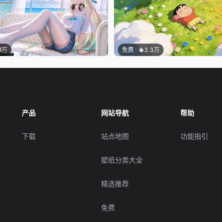
.9万
免费
3.3万
产品
网站导航
帮助
下载
站点地图
功能指引
壁纸分类大全
精选推荐
免费