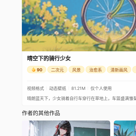
晴空下的骑行少女
90
二次元
风景
治愈系
清新画风
视频格式
动态壁纸
81.21M
仅个人使用
晴朗蓝天下，少女骑着自行车穿行在草地上，车篮盛满雏
作者的其他作品