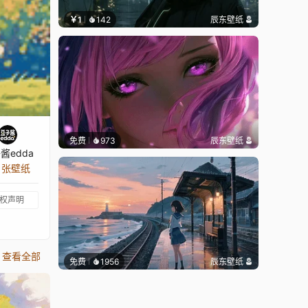
￥1
142
辰东壁纸
免费
973
辰东壁纸
酱edda
5 张壁纸
权声明
查看全部
免费
1956
辰东壁纸