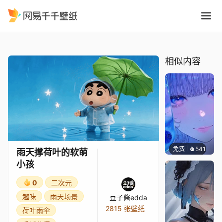
雨天撑荷叶的软萌小孩
精选
雨天撑荷叶的软萌小孩
相似内容
免费
541
辰东壁
雨天撑荷叶的软萌
小孩
0
二次元
趣味
雨天场景
豆子酱edda
2815 张壁纸
荷叶雨伞