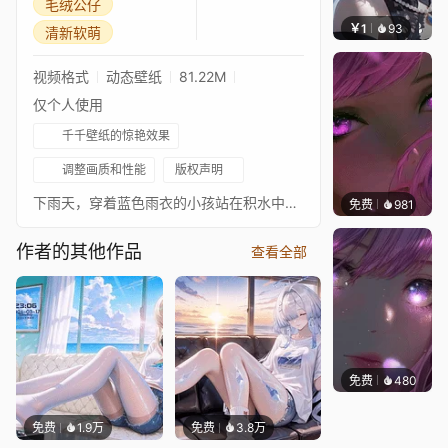
毛绒公仔
￥1
93
辰东壁
清新软萌
视频格式
动态壁纸
81.22M
仅个人使用
千千壁纸的惊艳效果
调整画质和性能
版权声明
下雨天，穿着蓝色雨衣的小孩站在积水中，举着一片荷叶当雨伞，蓝色背景点缀星光，氛围清新软萌。
免费
981
辰东壁
作者的其他作品
查看全部
免费
480
辰东壁
免费
1.9万
免费
3.8万