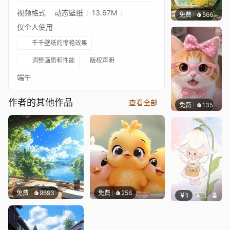
视频格式
动态壁纸
13.67M
免费
566
渔小小
仅个人使用
千千壁纸的惊艳效果
调整画质和性能
版权声明
端午
作者的其他作品
查看全部
免费
135
好看壁
免费
9693
免费
256
￥1
叮叮当当