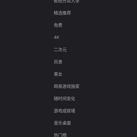
壁纸分类大全
精选推荐
免费
4K
二次元
风景
美女
网易游戏独家
随时间变化
游戏成就墙
音乐桌面
热门榜