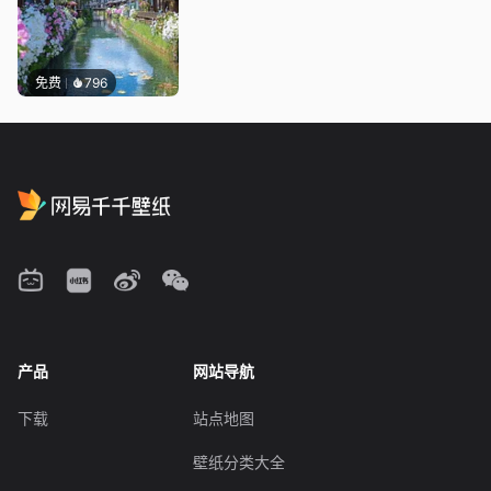
免费
796
产品
网站导航
下载
站点地图
壁纸分类大全