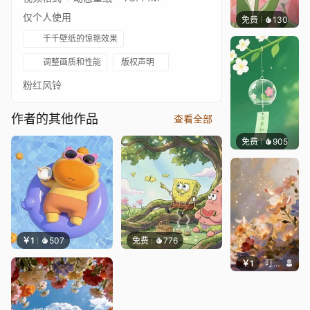
仅个人使用
免费
130
好看壁
千千壁纸的惊艳效果
调整画质和性能
版权声明
粉红风铃
作者的其他作品
查看全部
免费
905
好看壁
￥1
507
免费
776
￥1
叮叮当当