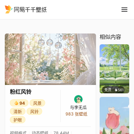
粉红风铃
精选
粉红风铃
相似内容
免费
561
豆子酱e
粉红风铃
94
风景
与李无瓜
清新
风铃
983 张壁纸
护眼
视频格式
动态壁纸
78.44M