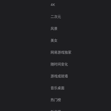
4K
二次元
风景
美女
网易游戏独家
随时间变化
游戏成就墙
音乐桌面
热门榜