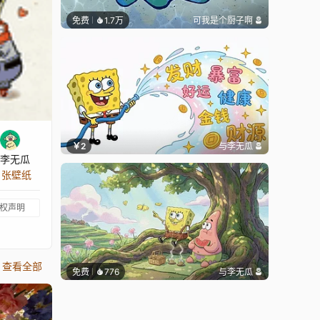
免费
1.7万
可我是个厨子啊
￥2
与李无瓜
李无瓜
3 张壁纸
权声明
查看全部
免费
776
与李无瓜