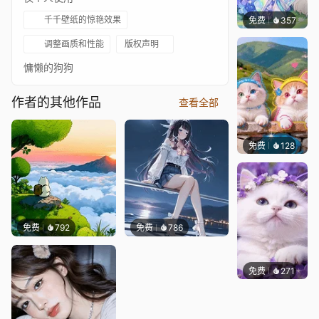
千千壁纸的惊艳效果
免费
357
豆子酱e
调整画质和性能
版权声明
慵懒的狗狗
作者的其他作品
查看全部
免费
128
豆子酱e
免费
792
免费
786
免费
271
豆子酱e