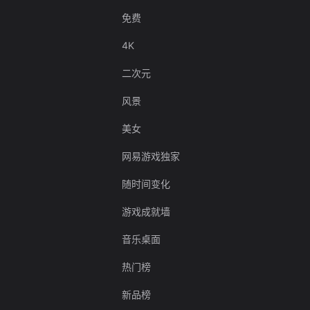
免费
4K
二次元
风景
美女
网易游戏独家
随时间变化
游戏成就墙
音乐桌面
热门榜
新品榜